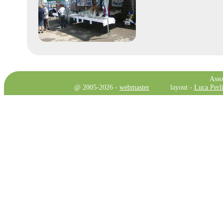
Asso
@ 2005-2026 -
webmaster
layout -
Luca Perli