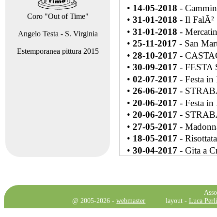
•
14-05-2018
- Cammina
Coro "Out of Time"
•
31-01-2018
- Il FalÃ²
•
31-01-2018
- Mercatino
Angelo Testa - S. Virginia
•
25-11-2017
- San Mar
Estemporanea pittura 2015
•
28-10-2017
- CASTA
•
30-09-2017
- FESTA 
•
02-07-2017
- Festa in
•
26-06-2017
- STRAB
•
20-06-2017
- Festa in
•
20-06-2017
- STRAB
•
27-05-2017
- Madonna
•
18-05-2017
- Risottat
•
30-04-2017
- Gita a C
•
19-01-2017
- FalÃ² di
•
22-12-2016
- Primo Me
•
14-11-2016
- Estate d
Asso
•
25-10-2016
- Amatricia
@ 2005-2026 -
webmaster
layout -
Luca Perli
•
20-09-2016
- Sfilata 