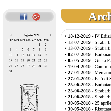
Arch
<
Agosto 2026
>
•
18-12-2019
- IV Edizi
Lun
Mar
Mer
Gio
Ven
Sab
Dom
•
13-07-2019
- Strabar
1
2
•
13-07-2019
- Strabar
3
4
5
6
7
8
9
•
02-07-2019
- Barbaian
10
11
12
13
14
15
16
•
05-05-2019
- Gita a P
17
18
19
20
21
22
23
•
19-04-2019
- Cammina
24
25
26
27
28
29
30
31
•
27-01-2019
- Mercatin
•
27-01-2019
- Falò di 
•
25-06-2018
- Barbaian
•
23-06-2018
- Strabar
•
21-06-2018
- Strabar
•
30-05-2018
- 25 april
•
30-05-2018
- Risottata