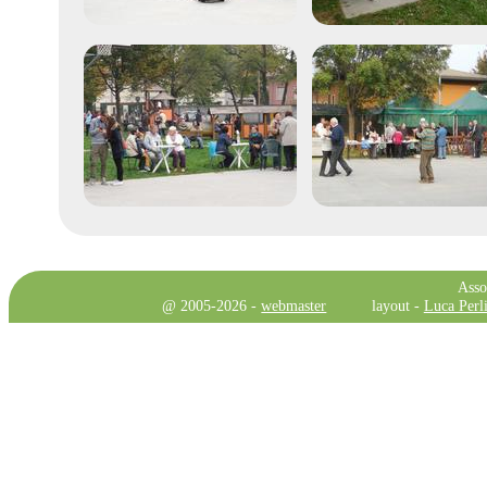
Asso
@ 2005-2026 -
webmaster
layout -
Luca Perli