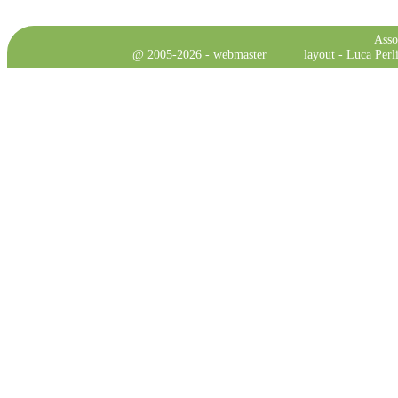
Asso
@ 2005-2026 -
webmaster
layout -
Luca Perli