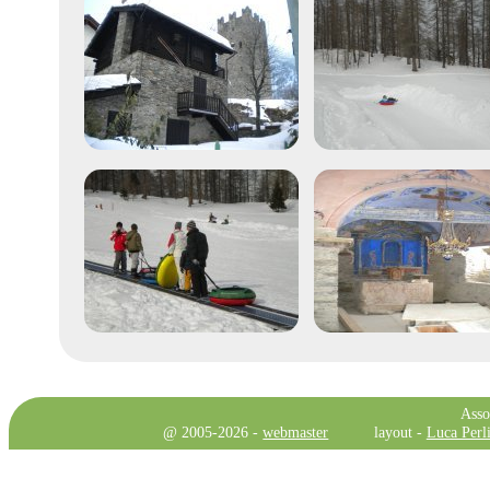
Asso
@ 2005-2026 -
webmaster
layout -
Luca Perli