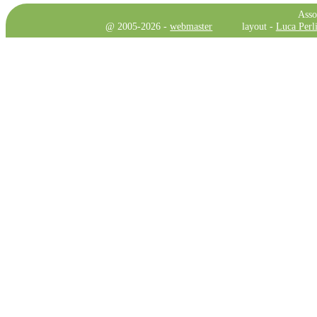
Asso
@ 2005-2026 -
webmaster
layout -
Luca Perli