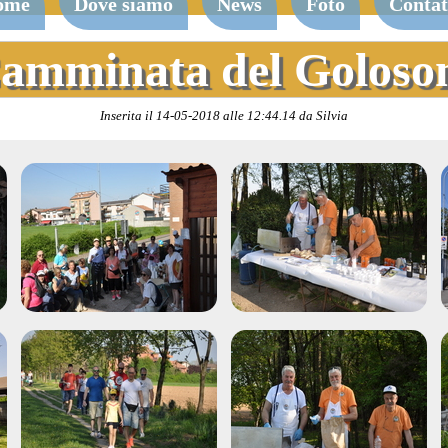
ome
Dove siamo
News
Foto
Contat
amminata del Goloso
Inserita il 14-05-2018 alle 12:44.14 da Silvia