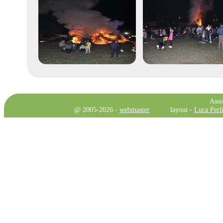
Asso
@ 2005-2026 -
webmaster
layout -
Luca Perli