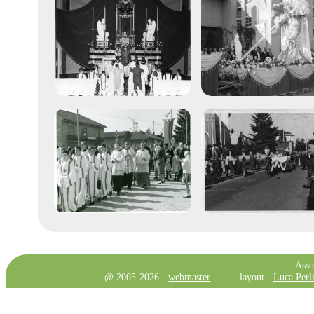
Asso
@ 2005-2026 -
webmaster
layout -
Luca Perli