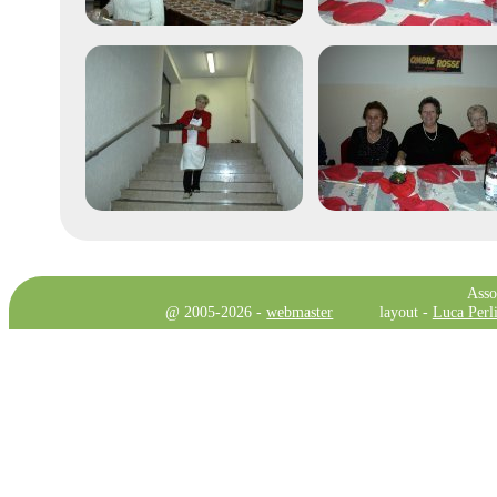
Asso
@ 2005-2026 -
webmaster
layout -
Luca Perli