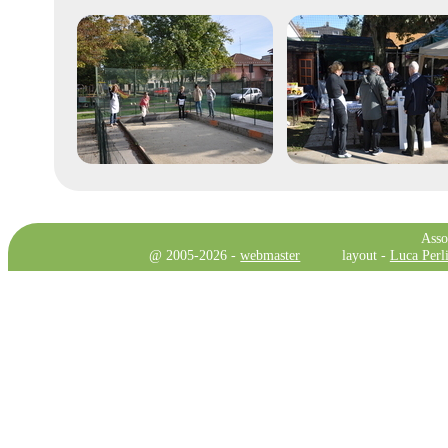
Asso
@ 2005-2026 -
webmaster
layout -
Luca Perli