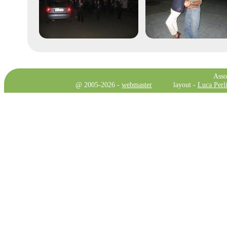
Asso
@ 2005-2026 -
webmaster
layout -
Luca Perli