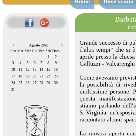
Home
Dove siamo
Barbaia
Inse
Grande successo di pub
<
Agosto 2026
>
d'altri tempi" che si 
Lun
Mar
Mer
Gio
Ven
Sab
Dom
aprile presso la chiesa 
1
2
Galluzzi - Valcarenghi 
3
4
5
6
7
8
9
10
11
12
13
14
15
16
17
18
19
20
21
22
23
Come avevamo previsto,
24
25
26
27
28
29
30
la possibilità di rive
31
moltissime persone. P
questa manifestazio
stiamo parlando dell'
S. Virginia: un'esposiz
raccontato alcuni spacc
La mostra aperta co