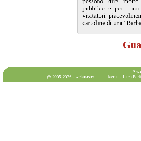
possono dire molto 
pubblico e per i num
visitatori piacevolmen
cartoline di una "Barba
Guar
Asso
@ 2005-2026 -
webmaster
layout -
Luca Perli