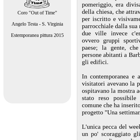
pomeriggio, era divisa
della chiesa, che attra
Coro "Out of Time"
per iscritto e visivam
Angelo Testa - S. Virginia
parrocchiale dalla sua n
due ville invece c'e
Estemporanea pittura 2015
ovvero gruppi sportiv
paese; la gente, che
persone abitanti a Barb
gli edifici.
In contemporanea e a
visitatori avevano la p
ospitavano la mostra a
stato reso possibile
comune che ha inserito
progetto "Una settiman
L'unica pecca del wee
un po' scoraggiato gl