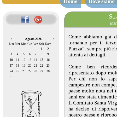
Home
Dove siamo
Str
Inse
Come abbiamo già det
<
Agosto 2026
>
tornando per il terz
Lun
Mar
Mer
Gio
Ven
Sab
Dom
Piazza", sempre più ri
1
2
attenta ai dettagli.
3
4
5
6
7
8
9
10
11
12
13
14
15
16
17
18
19
20
21
22
23
Come ben ricorder
24
25
26
27
28
29
30
ripresentato dopo molt
31
Per chi non lo sape
campestre non competit
paese molto nota nei t
anni era stata dimentic
Il Comitato Santa Virg
ha deciso di rispolve
nostro paese e ripropor