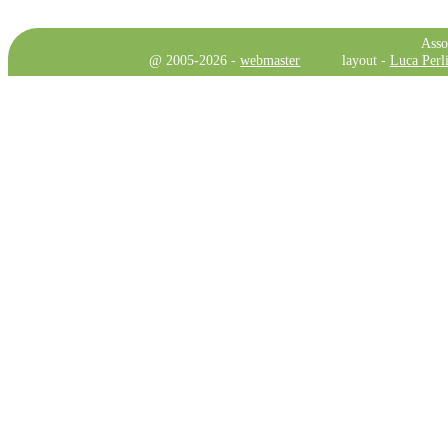
Asso
@ 2005-2026 -
webmaster
layout -
Luca Perli