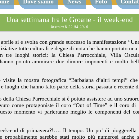
ome
Dove siamo
News
Foto
Contat
Una settimana fra le Groane - il week-end
Inserita il 22-04-2010
aprile si è svolta con grande successo la manifestazione “Una
iziative tutte culturali e degne di nota che hanno portato una
in tre luoghi storici: la Chiesa Parrocchiale, Villa Oscu
i hanno potuto ammirare due dimore imponenti e molto bell
visite la mostra fotografica “Barbaiana d’altri tempi” che
 e luoghi che hanno fatto parte della storia passata e recente 
o della Chiesa Parrocchiale si è potuto assistere ad uno strao
vuto come protagoniste il coro “Out of Time” e il coro di
sto momento vi parleranno meglio le componenti del co
eek-end di primavera?!…. Il tempo. Un po’ di pioggerella 
 che probabilmente sarebbe stati molto più numerosi anche 