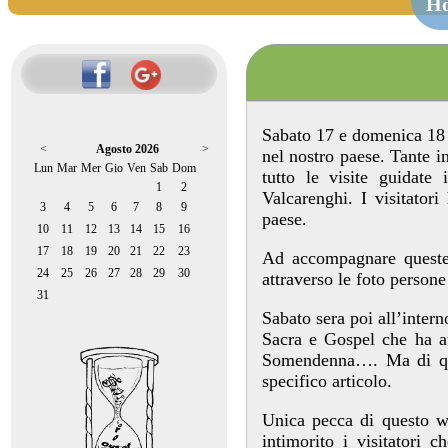
H
Sabato 17 e domenica 18 
<
Agosto 2026
>
nel nostro paese. Tante in
Lun
Mar
Mer
Gio
Ven
Sab
Dom
tutto le visite guidate 
1
2
Valcarenghi. I visitator
3
4
5
6
7
8
9
paese.
10
11
12
13
14
15
16
17
18
19
20
21
22
23
Ad accompagnare queste 
24
25
26
27
28
29
30
attraverso le foto persone
31
Sabato sera poi all’intern
Sacra e Gospel che ha a
Somendenna…. Ma di que
specifico articolo.
Unica pecca di questo w
intimorito i visitatori