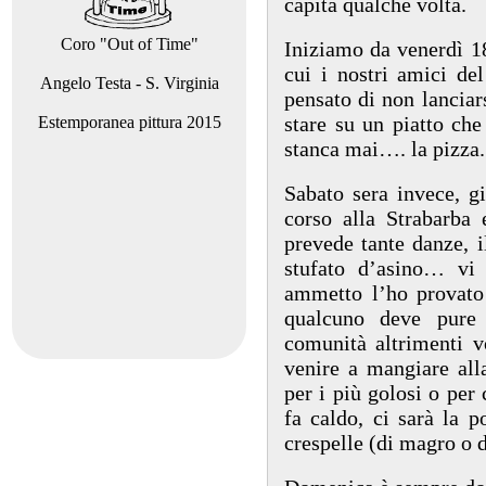
capita qualche volta.
Coro "Out of Time"
Iniziamo da venerdì 18
cui i nostri amici de
Angelo Testa - S. Virginia
pensato di non lanciar
stare su un piatto che
Estemporanea pittura 2015
stanca mai…. la pizza.
Sabato sera invece, gi
corso alla Strabarba 
prevede tante danze, il
stufato d’asino… vi
ammetto l’ho provato 
qualcuno deve pure 
comunità altrimenti v
venire a mangiare alla
per i più golosi o per
fa caldo, ci sarà la p
crespelle (di magro o d