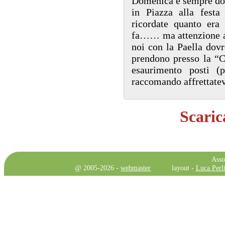
Domenica è sempre do
in Piazza alla festa
ricordate quanto era
fa…… ma attenzione at
noi con la Paella dovr
prendono presso la “
esaurimento posti (
raccomando affrettatev
Scaric
Asso
@ 2005-2026 -
webmaster
layout -
Luca Perli