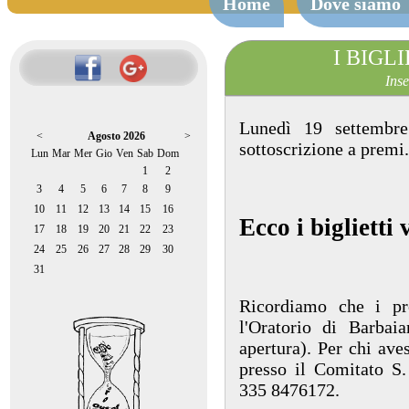
Home
Dove siamo
I BIGL
Inse
Lunedì 19 settembre
<
Agosto 2026
>
sottoscrizione a premi.
Lun
Mar
Mer
Gio
Ven
Sab
Dom
1
2
3
4
5
6
7
8
9
10
11
12
13
14
15
16
Ecco i biglietti 
17
18
19
20
21
22
23
24
25
26
27
28
29
30
31
Ricordiamo che i pr
l'Oratorio di Barbai
apertura). Per chi ave
presso il Comitato S
335 8476172.