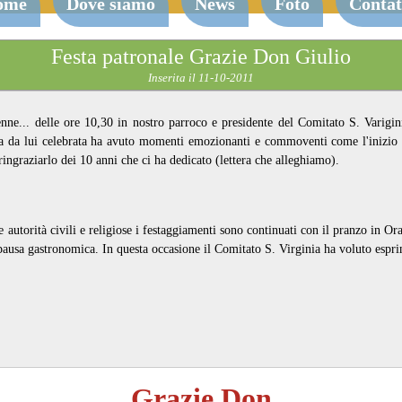
ome
Dove siamo
News
Foto
Contat
Festa patronale Grazie Don Giulio
Inserita il 11-10-2011
enne... delle ore 10,30 in nostro parroco e presidente del Comitato S. Varigin
da lui celebrata ha avuto momenti emozionanti e commoventi come l'inizio de
ringraziarlo dei 10 anni che ci ha dedicato (lettera che alleghiamo).
 autorità civili e religiose i festaggiamenti sono continuati con il pranzo in Or
sa gastronomica. In questa occasione il Comitato S. Virginia ha voluto esprim
Grazie Don