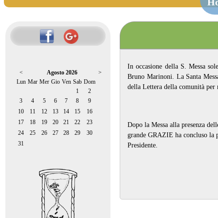
H
In occasione della S. Messa sol
<
Agosto 2026
>
Bruno Marinoni. La Santa Messa 
Lun
Mar
Mer
Gio
Ven
Sab
Dom
della Lettera della comunità per 
1
2
3
4
5
6
7
8
9
10
11
12
13
14
15
16
17
18
19
20
21
22
23
Dopo la Messa alla presenza delle
24
25
26
27
28
29
30
grande GRAZIE ha concluso la pau
31
Presidente.