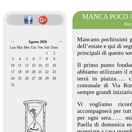
MANCA POCO A
Inse
Mancano pochissimi gio
<
Agosto 2026
>
dell’estate e qui di se
Lun
Mar
Mer
Gio
Ven
Sab
Dom
principali di questo w
1
2
3
4
5
6
7
8
9
Il primo punto fonda
10
11
12
13
14
15
16
abbiamo utilizzato il 
17
18
19
20
21
22
23
terrà in piazza….. ci
24
25
26
27
28
29
30
comunale di Via Rom
31
sempre grandi iniziati
Vi vogliamo ricor
accompagnerà per tutti
per ogni sera…… mi 
Paella di domenica m
mangiare a casa quando