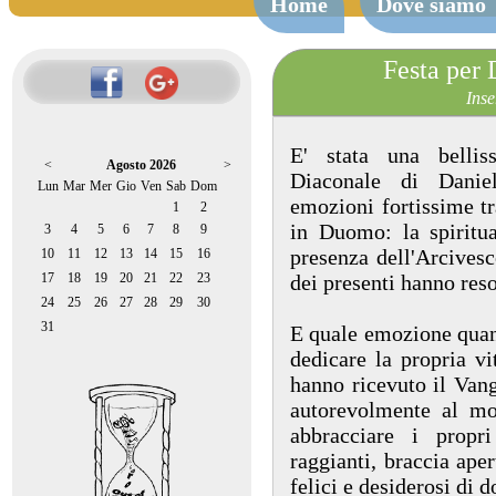
Home
Dove siamo
Festa per
Inse
E' stata una bellis
<
Agosto 2026
>
Diaconale di Danie
Lun
Mar
Mer
Gio
Ven
Sab
Dom
emozioni fortissime tr
1
2
in Duomo: la spiritua
3
4
5
6
7
8
9
presenza dell'Arcivesc
10
11
12
13
14
15
16
17
18
19
20
21
22
23
dei presenti hanno res
24
25
26
27
28
29
30
31
E quale emozione quand
dedicare la propria vi
hanno ricevuto il Vang
autorevolmente al mo
abbracciare i propr
raggianti, braccia aper
felici e desiderosi di d