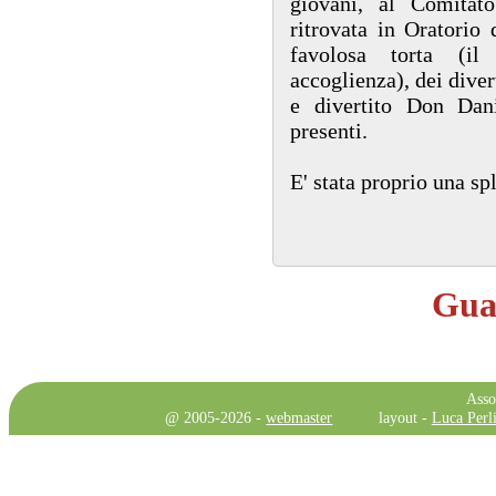
giovani, al Comitat
ritrovata in Oratorio 
favolosa torta (il
accoglienza), dei dive
e divertito Don Dani
presenti.
E' stata proprio una sp
Guar
Asso
@ 2005-2026 -
webmaster
layout -
Luca Perli