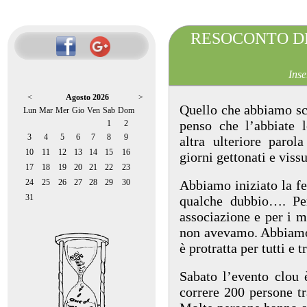
RESOCONTO DE
Inse
<
Agosto 2026
>
Quello che abbiamo scr
Lun
Mar
Mer
Gio
Ven
Sab
Dom
penso che l’abbiate l
1
2
3
4
5
6
7
8
9
altra ulteriore parol
10
11
12
13
14
15
16
giorni gettonati e vissu
17
18
19
20
21
22
23
24
25
26
27
28
29
30
Abbiamo iniziato la fe
31
qualche dubbio…. Pe
associazione e per i m
non avevamo. Abbiamo i
è protratta per tutti e t
Sabato l’evento clou è
correre 200 persone tr