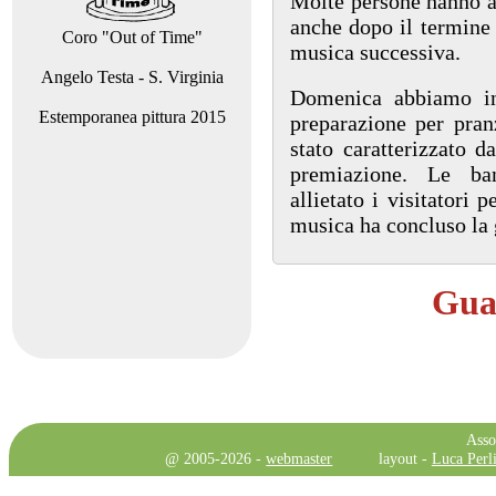
Molte persone hanno as
anche dopo il termine 
Coro "Out of Time"
musica successiva.
Angelo Testa - S. Virginia
Domenica abbiamo in
Estemporanea pittura 2015
preparazione per pran
stato caratterizzato d
premiazione. Le ban
allietato i visitatori p
musica ha concluso la g
Guar
Asso
@ 2005-2026 -
webmaster
layout -
Luca Perli