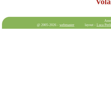
Vola
Asso
@ 2005-2026 -
webmaster
layout -
Luca Perli