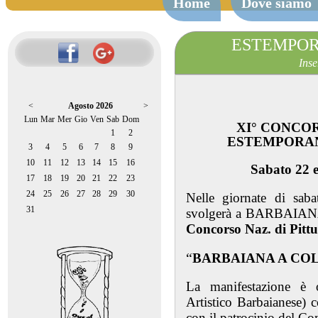
Home
Dove siamo
ESTEMPOR
Inse
<
Agosto 2026
>
Lun
Mar
Mer
Gio
Ven
Sab
Dom
XI° CONCOR
1
2
ESTEMPORAN
3
4
5
6
7
8
9
10
11
12
13
14
15
16
Sabato 22 
17
18
19
20
21
22
23
24
25
26
27
28
29
30
Nelle giornate di sa
31
svolgerà a BARBAIANA 
Concorso Naz. di Pitt
“
BARBAIANA A CO
La manifestazione è 
Artistico Barbaianese) 
con il patrocinio del Co