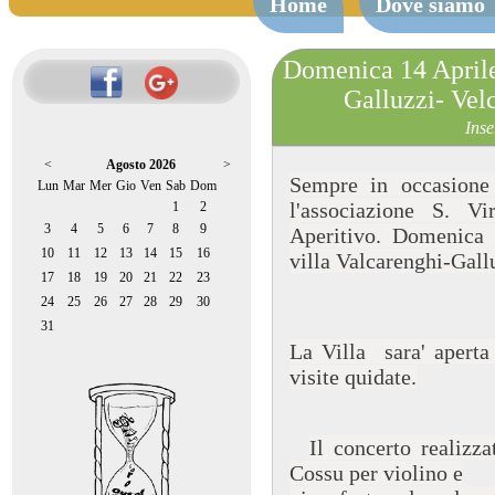
Home
Dove siamo
Domenica 14 Aprile
Galluzzi- Velc
Inse
<
Agosto 2026
>
Sempre in occasione
Lun
Mar
Mer
Gio
Ven
Sab
Dom
l'associazione S. V
1
2
3
4
5
6
7
8
9
Aperitivo. Domenica 
10
11
12
13
14
15
16
villa Valcarenghi-Gallu
17
18
19
20
21
22
23
24
25
26
27
28
29
30
31
La Villa sara' aperta 
visite quidate.
Il concerto realizz
Cossu per violino e