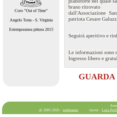
pianoforte nel quale sa
brano ritrovato
Coro "Out of Time"
dall'Associazione San
patriota Cesare Galuzz
Angelo Testa - S. Virginia
Estemporanea pittura 2015
Seguirà aperitivo e rin
Le informazioni sono 
Ingresso libero e gratu
GUARDA 
Asso
@ 2005-2026 -
webmaster
layout -
Luca Perli