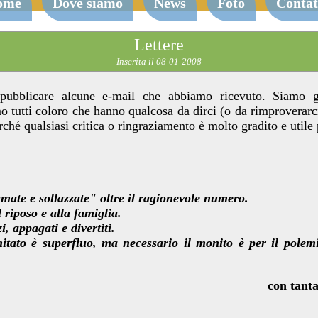
ome
Dove siamo
News
Foto
Contat
Lettere
Inserita il 08-01-2008
pubblicare alcune e-mail che abbiamo ricevuto. Siamo g
 tutti coloro che hanno qualcosa da dirci (o da rimproverarci),
rché qualsiasi critica o ringraziamento è molto gradito e utile 
amate e sollazzate" oltre il ragionevole numero.
 riposo e alla famiglia.
i, appagati e divertiti.
ato è superfluo, ma necessario il monito è per il polem
con tanta