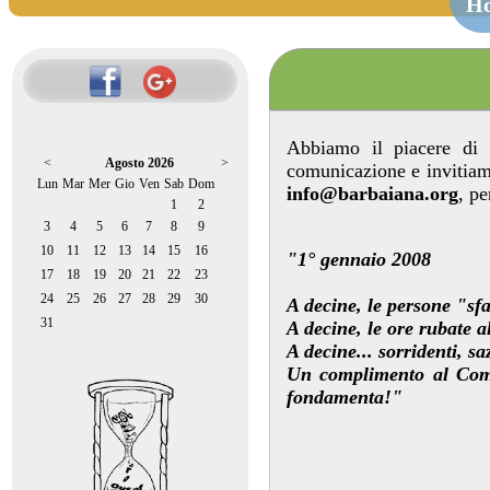
H
Abbiamo il piacere di 
<
Agosto 2026
>
comunicazione e invitiamo
Lun
Mar
Mer
Gio
Ven
Sab
Dom
info@barbaiana.org
, pe
1
2
3
4
5
6
7
8
9
10
11
12
13
14
15
16
"1° gennaio 2008
17
18
19
20
21
22
23
24
25
26
27
28
29
30
A decine, le persone "sf
31
A decine, le ore rubate al
A decine... sorridenti, saz
Un complimento al Comit
fondamenta!"