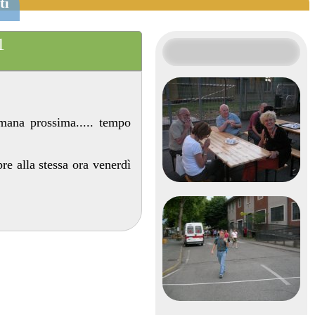
ti
1
imana prossima..... tempo
e alla stessa ora venerdì