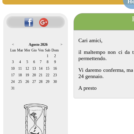
H
Cari amici,
<
Agosto 2026
>
Lun
Mar
Mer
Gio
Ven
Sab
Dom
il maltempo non ci da tr
1
2
permettendo.
3
4
5
6
7
8
9
10
11
12
13
14
15
16
Vi daremo conferma, ma p
17
18
19
20
21
22
23
24 gennaio.
24
25
26
27
28
29
30
A presto
31