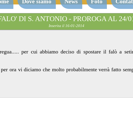
ome
Dove siamo
News
Foto
Contat
FALO' DI S. ANTONIO - PROROGA AL 24/0
Inserita il 16-01-2014
egua..... per cui abbiamo deciso di spostare il falò a set
er ora vi diciamo che molto probabilmente verrà fatto sempr