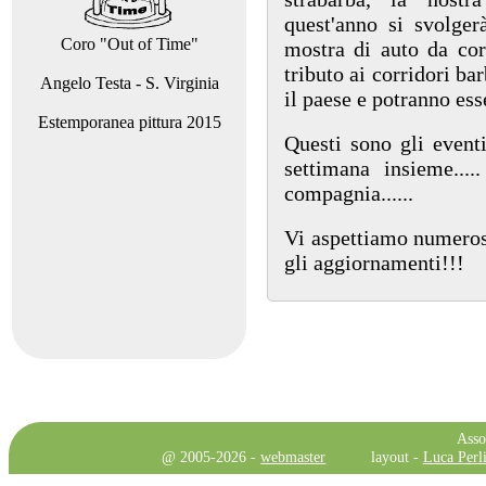
quest'anno si svolger
Coro "Out of Time"
mostra di auto da cor
tributo ai corridori bar
Angelo Testa - S. Virginia
il paese e potranno ess
Estemporanea pittura 2015
Questi sono gli eventi
settimana insieme...
compagnia......
Vi aspettiamo numerosi
gli aggiornamenti!!!
Asso
@ 2005-2026 -
webmaster
layout -
Luca Perli