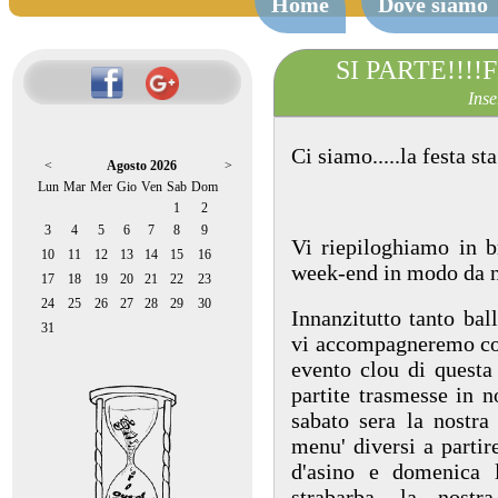
Home
Dove siamo
SI PARTE!!!!
Inse
Ci siamo.....la festa sta
<
Agosto 2026
>
Lun
Mar
Mer
Gio
Ven
Sab
Dom
1
2
3
4
5
6
7
8
9
Vi riepiloghiamo in b
10
11
12
13
14
15
16
week-end in modo da no
17
18
19
20
21
22
23
24
25
26
27
28
29
30
Innanzitutto tanto ball
31
vi accompagneremo con
evento clou di questa e
partite trasmesse in n
sabato sera la nostra 
menu' diversi a partir
d'asino e domenica l
strabarba, la nost