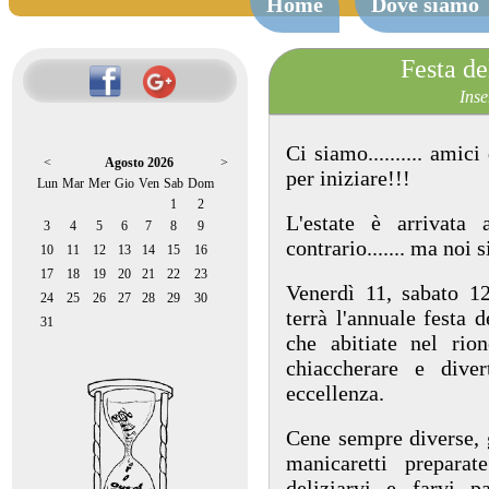
Home
Dove siamo
Festa d
Inse
Ci siamo.......... amic
<
Agosto 2026
>
per iniziare!!!
Lun
Mar
Mer
Gio
Ven
Sab
Dom
1
2
L'estate è arrivata
3
4
5
6
7
8
9
contrario....... ma noi 
10
11
12
13
14
15
16
17
18
19
20
21
22
23
Venerdì 11, sabato 1
24
25
26
27
28
29
30
terrà l'annuale festa d
31
che abitiate nel rio
chiaccherare e divert
eccellenza.
Cene sempre diverse, g
manicaretti prepara
deliziarvi e farvi p