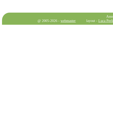
Asso
@ 2005-2026 -
webmaster
layout -
Luca Perli