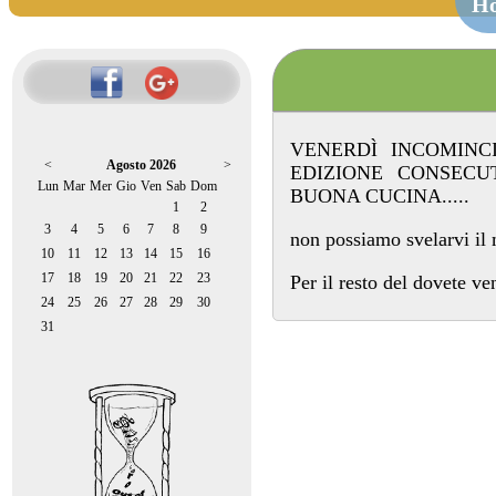
H
VENERDÌ INCOMINCI
<
Agosto 2026
>
EDIZIONE CONSECU
Lun
Mar
Mer
Gio
Ven
Sab
Dom
BUONA CUCINA.....
1
2
3
4
5
6
7
8
9
non possiamo svelarvi 
10
11
12
13
14
15
16
17
18
19
20
21
22
23
Per il resto del dovete ve
24
25
26
27
28
29
30
31