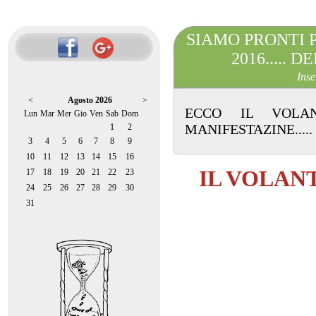
SIAMO PRONTI P
2016..... 
Inse
<
Agosto 2026
>
ECCO IL VOLAN
Lun
Mar
Mer
Gio
Ven
Sab
Dom
MANIFESTAZINE.....
1
2
3
4
5
6
7
8
9
10
11
12
13
14
15
16
IL VOLAN
17
18
19
20
21
22
23
24
25
26
27
28
29
30
31