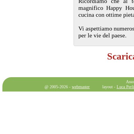
Ricordiamo che al t
magnifico Happy Hou
cucina con ottime piet
Vi aspettiamo numeros
per le vie del paese.
Scaric
Asso
@ 2005-2026 -
webmaster
layout -
Luca Perli