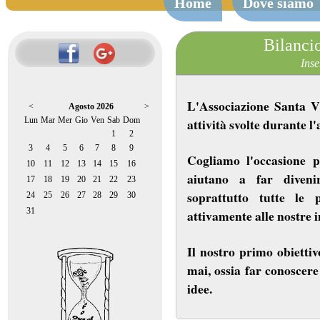
Home
Dove siamo
Bilanci
Inse
L'Associazione Santa Vi
<
Agosto 2026
>
attività svolte durante 
Lun
Mar
Mer
Gio
Ven
Sab
Dom
1
2
3
4
5
6
7
8
9
Cogliamo l'occasione p
10
11
12
13
14
15
16
aiutano a far diveni
17
18
19
20
21
22
23
soprattutto tutte le
24
25
26
27
28
29
30
31
attivamente alle nostre i
Il nostro primo obiettiv
mai, ossia far conoscere
idee.