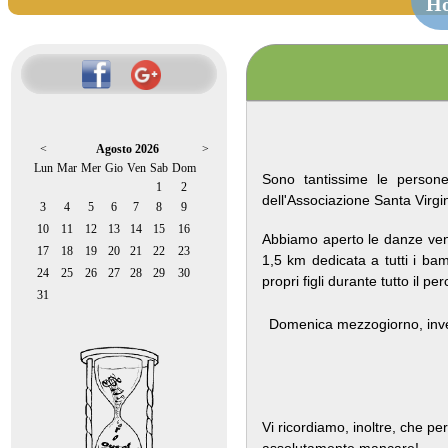
H
<
Agosto 2026
>
Lun
Mar
Mer
Gio
Ven
Sab
Dom
Sono tantissime le person
1
2
dell'Associazione Santa Virg
3
4
5
6
7
8
9
10
11
12
13
14
15
16
Abbiamo aperto le danze vene
17
18
19
20
21
22
23
1,5 km dedicata a tutti i bam
24
25
26
27
28
29
30
propri figli durante tutto il pe
31
Domenica mezzogiorno, inve
Vi ricordiamo, inoltre, che p