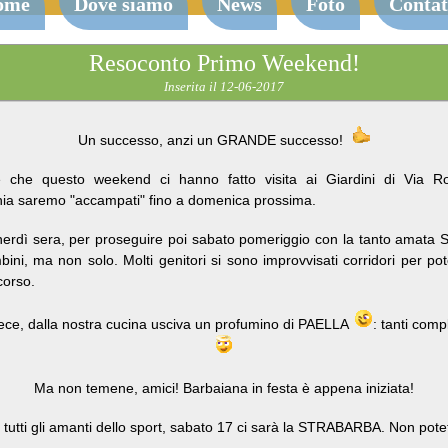
ome
Dove siamo
News
Foto
Contat
Resoconto Primo Weekend!
Inserita il 12-06-2017
Un successo, anzi un GRANDE successo!
e che questo weekend ci hanno fatto visita ai Giardini di Via 
inia saremo "accampati" fino a domenica prossima.
rdì sera, per proseguire poi sabato pomeriggio con la tanto amata St
bini, ma non solo. Molti genitori si sono improvvisati corridori per p
rcorso.
ce, dalla nostra cucina usciva un profumino di PAELLA
: tanti comp
Ma non temene, amici! Barbaiana in festa è appena iniziata!
er tutti gli amanti dello sport, sabato 17 ci sarà la STRABARBA. Non pot