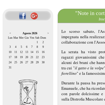
"Note in cor
Inse
Lo scorso sabato, l'As
<
Agosto 2026
>
impegnata nella realizza
Lun
Mar
Mer
Gio
Ven
Sab
Dom
collaborazione con l'Ass
1
2
3
4
5
6
7
8
9
La serata ha visto pro
10
11
12
13
14
15
16
ragazzi giovanissimi che
17
18
19
20
21
22
23
alcuni dei brani che hanno
24
25
26
27
28
29
30
tra cui "
il gatto e la volpe
31
fiorellino
" e la famossisim
Durante la pausa ha preso
Emanuele, che ha ricordat
con parole dolcissime e c
sulla Distrofia Muscolare