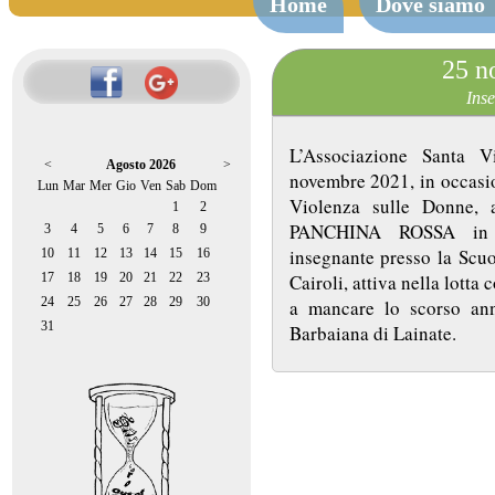
Home
Dove siamo
25 n
Inse
L’Associazione Santa V
<
Agosto 2026
>
novembre 2021, in occasi
Lun
Mar
Mer
Gio
Ven
Sab
Dom
Violenza sulle Donne, 
1
2
PANCHINA ROSSA in ri
3
4
5
6
7
8
9
insegnante presso la Scuo
10
11
12
13
14
15
16
17
18
19
20
21
22
23
Cairoli, attiva nella lotta
24
25
26
27
28
29
30
a mancare lo scorso an
31
Barbaiana di Lainate.