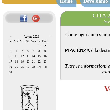
Home
Dove siamo
GITA 
Inse
Come ogni anno siamo 
<
Agosto 2026
>
Lun
Mar
Mer
Gio
Ven
Sab
Dom
1
2
PIACENZA
è la desti
3
4
5
6
7
8
9
10
11
12
13
14
15
16
17
18
19
20
21
22
23
Tutte le informazioni e
24
25
26
27
28
29
30
vola
31
V