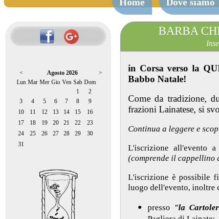
Home
Dove siamo
BARBA CH
Inse
in Corsa verso la Q
<
Agosto 2026
>
Babbo Natale!
Lun
Mar
Mer
Gio
Ven
Sab
Dom
1
2
Come da tradizione, d
3
4
5
6
7
8
9
frazioni Lainatese, si sv
10
11
12
13
14
15
16
17
18
19
20
21
22
23
Continua a leggere e scop
24
25
26
27
28
29
30
31
L'iscrizione all'evento
(comprende il cappellino
L'iscrizione è possibile 
luogo dell'evento, inoltre 
presso
"la Cartoler
Pagliera di Lainate;