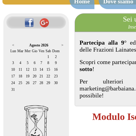
Home
Dove siamo
Sei 
Inse
Partecipa alla 9
° ed
<
Agosto 2026
>
delle Frazioni Lainates
Lun
Mar
Mer
Gio
Ven
Sab
Dom
1
2
Scopri come partecipa
3
4
5
6
7
8
9
sotto
!
10
11
12
13
14
15
16
17
18
19
20
21
22
23
Per ulteriori 
24
25
26
27
28
29
30
marketing@barbaiana
31
possibile!
Modulo Isc