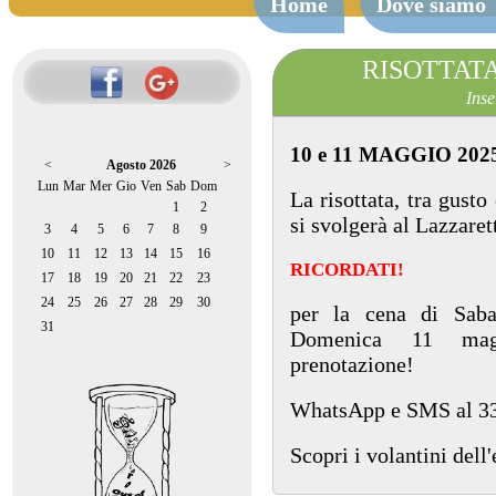
Home
Dove siamo
RISOTTATA a
Inse
10 e 11 MAGGIO 202
<
Agosto 2026
>
Lun
Mar
Mer
Gio
Ven
Sab
Dom
La risottata, tra gust
1
2
si svolgerà al Lazzaret
3
4
5
6
7
8
9
10
11
12
13
14
15
16
RICORDATI!
17
18
19
20
21
22
23
24
25
26
27
28
29
30
per la cena di Sab
31
Domenica 11 magg
prenotazione!
WhatsApp e SMS al 3
Scopri i volantini dell