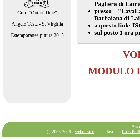
Pagliera di Lain
presso "Lava
Coro "Out of Time"
Barbaiana di La
Angelo Testa - S. Virginia
a questo link:
IS
sul posto 1 ora 
Estemporanea pittura 2015
VO
MODULO I
Asso
@ 2005-2026 -
webmaster
layout -
Luca Perli