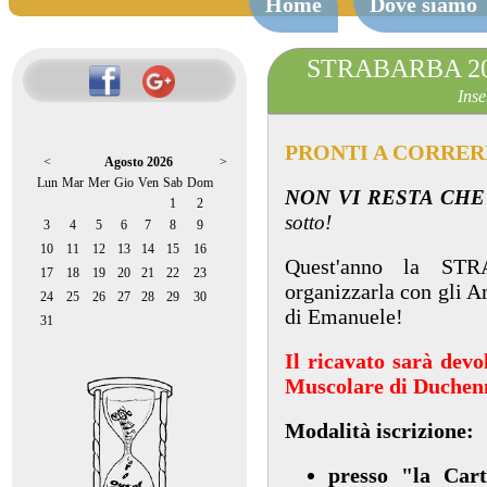
Home
Dove siamo
STRABARBA 2025
Inse
PRONTI A CORRER
<
Agosto 2026
>
Lun
Mar
Mer
Gio
Ven
Sab
Dom
NON VI RESTA CHE
1
2
sotto!
3
4
5
6
7
8
9
10
11
12
13
14
15
16
Quest'anno la ST
17
18
19
20
21
22
23
organizzarla con gli 
24
25
26
27
28
29
30
di Emanuele!
31
Il ricavato sarà devol
Muscolare di Duchen
Modalità iscrizione:
presso "la Car