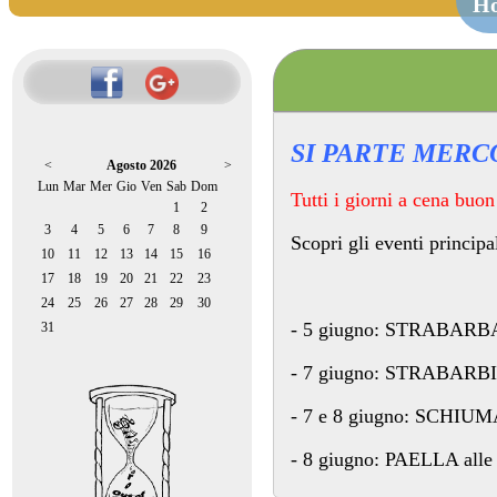
H
SI PARTE MERCO
<
Agosto 2026
>
Lun
Mar
Mer
Gio
Ven
Sab
Dom
Tutti i giorni a cena buon
1
2
3
4
5
6
7
8
9
Scopri gli eventi principal
10
11
12
13
14
15
16
17
18
19
20
21
22
23
24
25
26
27
28
29
30
- 5 giugno: STRABARBA 
31
- 7 giugno: STRABARBIN
- 7 e 8 giugno: SCHIU
- 8 giugno: PAELLA alle 