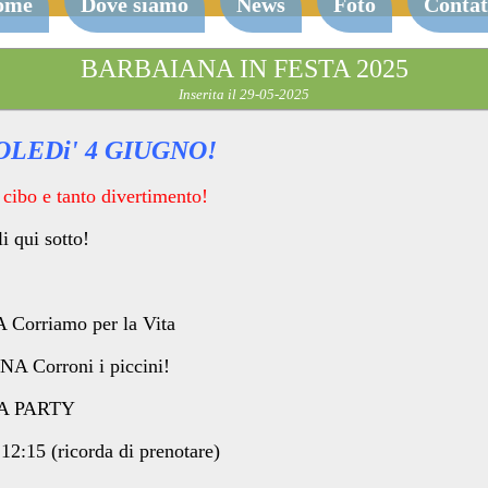
ome
Dove siamo
News
Foto
Contat
BARBAIANA IN FESTA 2025
Inserita il 29-05-2025
LEDi' 4 GIUGNO!
 cibo e tanto divertimento!
i qui sotto!
Corriamo per la Vita
A Corroni i piccini!
MA PARTY
12:15 (ricorda di prenotare)