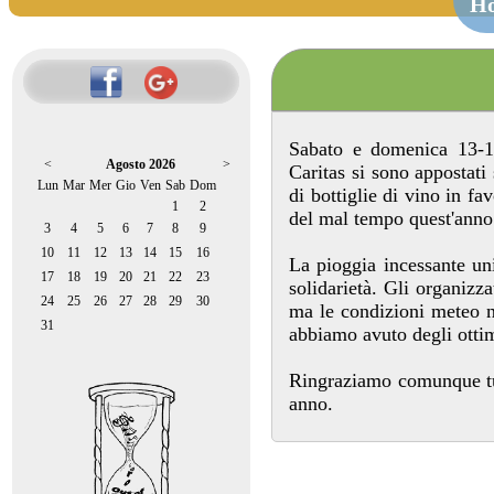
H
Sabato e domenica 13-14
<
Agosto 2026
>
Caritas si sono appostati
Lun
Mar
Mer
Gio
Ven
Sab
Dom
di bottiglie di vino in f
1
2
del mal tempo quest'anno 
3
4
5
6
7
8
9
10
11
12
13
14
15
16
La pioggia incessante uni
17
18
19
20
21
22
23
solidarietà. Gli organiz
24
25
26
27
28
29
30
ma le condizioni meteo no
31
abbiamo avuto degli ottimi
Ringraziamo comunque tutt
anno.