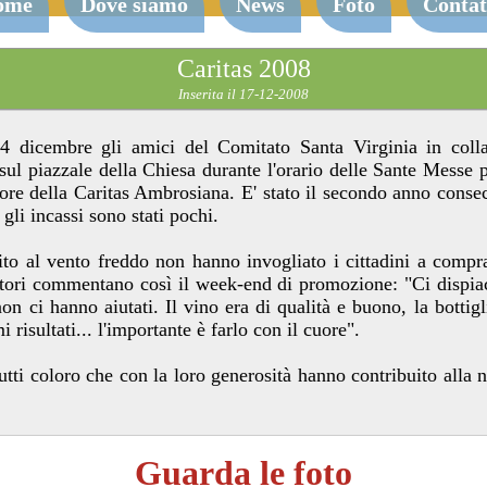
ome
Dove siamo
News
Foto
Contat
Caritas 2008
Inserita il 17-12-2008
 dicembre gli amici del Comitato Santa Virginia in coll
 sul piazzale della Chiesa durante l'orario delle Sante Messe
avore della Caritas Ambrosiana. E' stato il secondo anno cons
gli incassi sono stati pochi.
to al vento freddo non hanno invogliato i cittadini a compra
zatori commentano così il week-end di promozione: "Ci dispiac
n ci hanno aiutati. Il vino era di qualità e buono, la bottig
 risultati... l'importante è farlo con il cuore".
i coloro che con la loro generosità hanno contribuito alla n
Guarda le foto