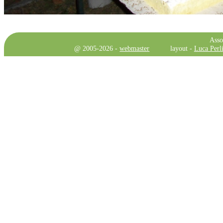
Asso
@ 2005-2026 -
webmaster
layout -
Luca Perli