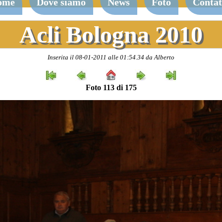
ome
Dove siamo
News
Foto
Contat
Acli Bologna 2010
Inserita il 08-01-2011 alle 01:54.34 da Alberto
Foto 113 di 175