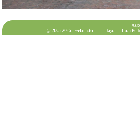
Asso
@ 2005-2026 -
webmaster
layout -
Luca Perli