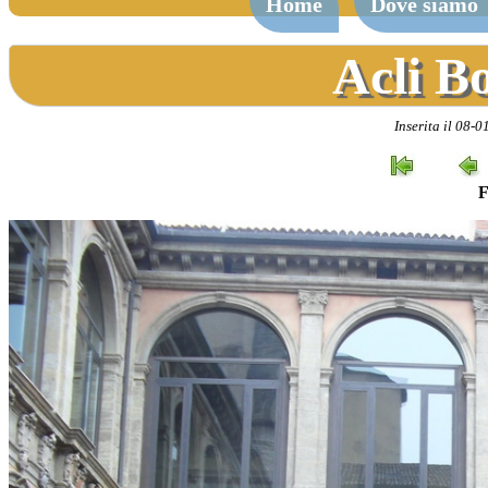
Home
Dove siamo
Acli B
Inserita il 08-
F