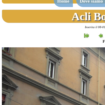
Home
Dove siamo
Acli B
Inserita il 08-
F