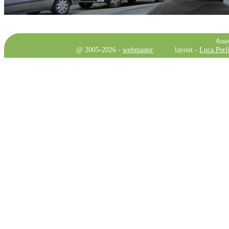
Asso
@ 2005-2026 -
webmaster
layout -
Luca Perli