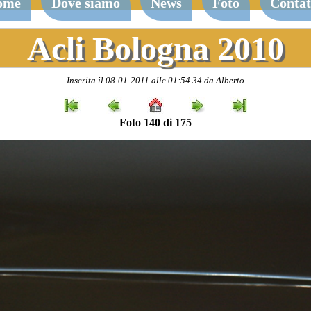
ome
Dove siamo
News
Foto
Contat
Acli Bologna 2010
Inserita il 08-01-2011 alle 01:54.34 da Alberto
Foto 140 di 175