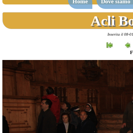
Home
Dove siamo
Acli B
Inserita il 08-
F