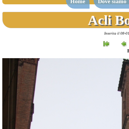
Home
Dove siamo
Acli B
Inserita il 08-