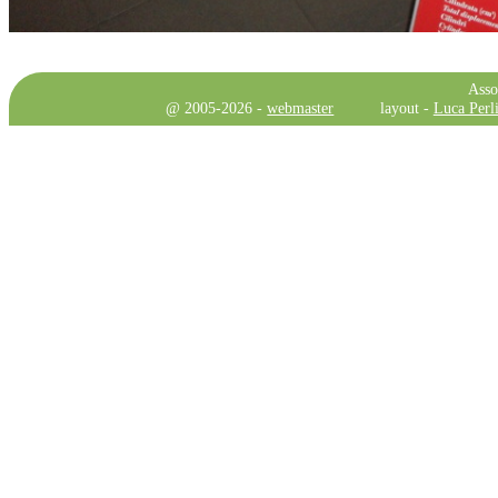
Asso
@ 2005-2026 -
webmaster
layout -
Luca Perli