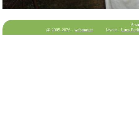
Asso
@ 2005-2026 -
webmaster
layout -
Luca Perli